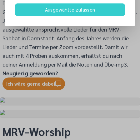
Der MRV-CHor vereint motivierte Sänger/Innen.
Ausgewählte zulassen
Geleitet wird es von einem engagierten Chorleiterteam.
Jedes Jahr proben wir an 4 Sonntagen ca. 6
ausgewählte anspruchsvolle Lieder für den MRV-
Sabbat in Darmstadt. Anfang des Jahres werden die
Lieder und Termine per Zoom vorgestellt. Damit wir
auch mit 4 Proben auskommen, erhältst du nach
deiner Anmeldung per Mail die Noten und Übe-mp3.
Neugierig geworden?
Ich wäre gerne dabei
MRV-Worship