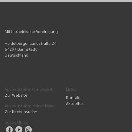
Mittelrheinische Vereinigung
Heidelberger Landstraße 24
64297 Darmstadt
Deutschland
Adventisten international
:
Links
:
Zur Website
Kontakt
Aktuelles
Adventisten in deiner Nähe
:
Zur Kirchensuche
Social Media