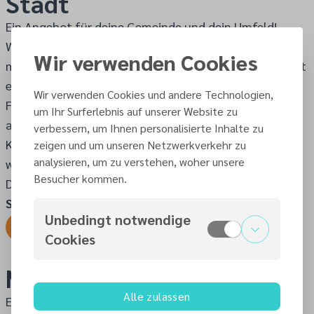
Stadt
Ein Angebot für deine Gemeinde und dein Umfeld!
Wenn deine Gemeinde ein Herz für Kinder hat, gern
Wir verwenden Cookies
musiziert und sich für die Stadt einsetzen will, dann ist
eine Musicalwoche in den Ferien der Hit! Ein tolles
Wir verwenden Cookies und andere Technologien,
Ferienangebot ist nicht nur für die Gemeindekinder
um Ihr Surferlebnis auf unserer Website zu
attraktiv, sondern auch für deren Freunde und alle
verbessern, um Ihnen personalisierte Inhalte zu
Kinder, die in den Ferien etwas Besonderes machen
zeigen und um unseren Netzwerkverkehr zu
analysieren, um zu verstehen, woher unsere
wollen. Ich helfe euch gern in der Organisation und
Besucher kommen.
Durchführung, damit alles reibungslos klappt.
Sprecht mich an!
Unbedingt notwendige
Ich möchte mich informieren
Cookies
MRV-Chor
Alle zulassen
Ein Angebot für alle Singbegeisterten.