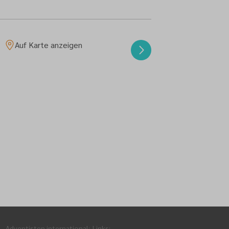
Auf Karte anzeigen
Adventisten international
:
Links
: