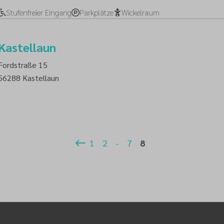
Stufenfreier Eingang
Parkplätze
Wickelraum
Kastellaun
Fordstraße 15
56288
Kastellaun
1
2
-
7
8