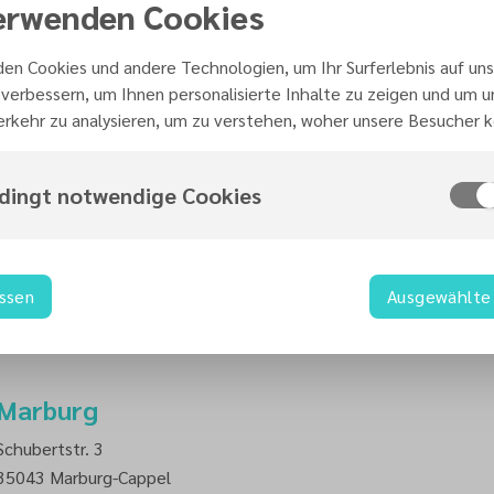
erwenden Cookies
en Cookies und andere Technologien, um Ihr Surferlebnis auf uns
verbessern, um Ihnen personalisierte Inhalte zu zeigen und um 
rkehr zu analysieren, um zu verstehen, woher unsere Besucher
Koblenz
dingt notwendige Cookies
Brenderweg 125
Martin-Luther-Kirche
56070
Koblenz
assen
Ausgewählte 
Marburg
Schubertstr. 3
35043
Marburg-Cappel