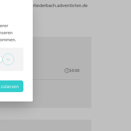
https://unterliederbach.adventisten.de
erer
unseren
 kommen.
10:00
zulassen