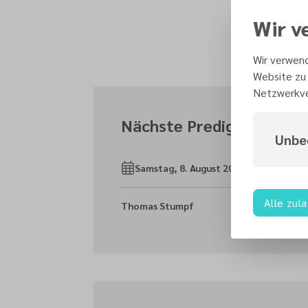
Wir v
Wir verwend
Website zu 
Netzwerkve
Nächste Predigten
Unbe
Samstag, 8. August 2026
Alle zul
Thomas Stumpf