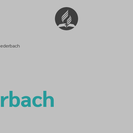
iederbach
erbach